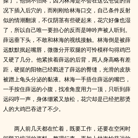
操了，他倒不怕疼，因为林海是不会在这么仓促的情
况下插入后穴的，而刚刚给林海口交，自己条件反射
似的情潮翻滚，不仅阴茎有些硬起来，花穴好像也湿
了，所以自己唯一要担心的反而是呻吟声被人听到。
薛远垂下头，不敢和林海的视线接触。林海倒是被薛
远默默抿起嘴唇，微微分开双腿的可怜模样勾得鸡巴
又硬了几分。他紧挨着薛远的后背，两人身高略有差
距，硬挺的阳物已经戳进了薛远的臀缝，光滑的皮肤
被蹭上龟头分泌的黏液。林海一手捂住薛远的嘴巴，
一手按住薛远的小腹，找准角度用力一顶，只听到薛
远闷哼一声，身体绷紧又放松，花穴却是已经把那烫
人的大鸡巴吞进了不少。
两人前几天都在忙着，既要工作，还要在空闲时