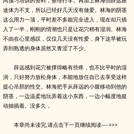
间预习培训的资料，整理行李。再加上林海怕薛远旅
途体力不支，所以已经好几天没有做爱。林海的阴茎
这么用力一顶，平时差不多能完全进入，现在却只插
入了一半，刚刚的情潮也只是让花穴稍有湿润。林海
不由在心里感叹，仅仅几天没有性爱，身下这早被玩
弄到熟透的身体居然又青涩了不少。
薛远感到花穴被撑得略有些疼，也不比平时的湿
润，只好努力放松身体，本能地放任自己去享受这样
提心吊胆的性交。林海把手从薛远的小腹移动到他的
阴茎，一边温柔地玩弄着这小东西，一边小幅度地挺
动抽插着。没多久，
本章尚未读完,请点击下一页继续阅读---->>>