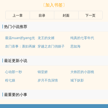
〔加入书签〕
上一章
目录
封面
下一页
热门小说推荐
最温nuan的yang光
龙王的女婿
纯真的七零年代
农门喜事：寡妇再嫁
穿越之农门俏娘子
思如海
最近更新小说
心动那一秒
锦堂娇
大铁匠的小甜桃
程七娘
岁月不负深情
城下妖影
最重要的小事