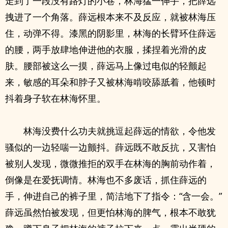
走到了一段没有路灯的小巷，林海猛一伸手，把薛远
拽进了一个角落。薛远根本来不及反应，就被林海压
住，动弹不得。漆黑的阴影里，林海的长臂环住薛远
的腰，两手放肆地伸进他的衣服，揉捏着光滑的皮
肤。腰部被这么一摸，薛远马上像过电似的轻颤起
来，敏感的耳朵和脖子又被林海啃咬舔舐着，他顿时
抖着身子软在林海怀里。
林海没费什么功夫就挑逗起薛远的情欲，令他发
骚似的一边轻喘一边颤抖。薛远既不敢反抗，又害怕
被别人发现，微微推拒的双手在林海的胸前动作着，
倒像是在爱抚调情。林海也不多废话，抓住薛远的
手，伸进自己的裤子里，简洁地下了指令：“含一会。”
薛远虽然怕被发现，但更怕林海的脾气，根本不敢犹