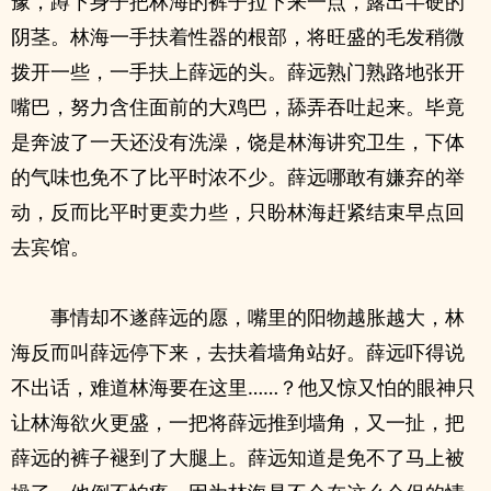
豫，蹲下身子把林海的裤子拉下来一点，露出半硬的
阴茎。林海一手扶着性器的根部，将旺盛的毛发稍微
拨开一些，一手扶上薛远的头。薛远熟门熟路地张开
嘴巴，努力含住面前的大鸡巴，舔弄吞吐起来。毕竟
是奔波了一天还没有洗澡，饶是林海讲究卫生，下体
的气味也免不了比平时浓不少。薛远哪敢有嫌弃的举
动，反而比平时更卖力些，只盼林海赶紧结束早点回
去宾馆。
事情却不遂薛远的愿，嘴里的阳物越胀越大，林
海反而叫薛远停下来，去扶着墙角站好。薛远吓得说
不出话，难道林海要在这里……？他又惊又怕的眼神只
让林海欲火更盛，一把将薛远推到墙角，又一扯，把
薛远的裤子褪到了大腿上。薛远知道是免不了马上被