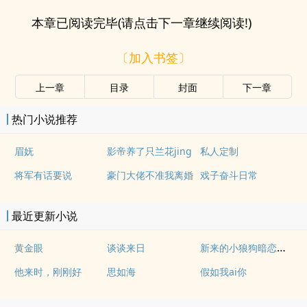
本章已阅读完毕(请点击下一章继续阅读!)
〔加入书签〕
上一章
目录
封面
下一章
热门小说推荐
眉妩
影帝养了只兰花jing
私人定制
将军有话要说
豪门大佬不准我离婚
戏子奋斗日常
最近更新小说
新来的小狼狗暗恋我[电竞]
黄金眼
谈谈来日
他来时，刚刚好
思如海
假如我ai你