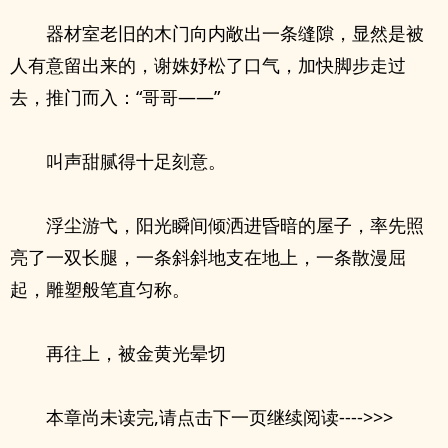
器材室老旧的木门向内敞出一条缝隙，显然是被
人有意留出来的，谢姝妤松了口气，加快脚步走过
去，推门而入：“哥哥——”
叫声甜腻得十足刻意。
浮尘游弋，阳光瞬间倾洒进昏暗的屋子，率先照
亮了一双长腿，一条斜斜地支在地上，一条散漫屈
起，雕塑般笔直匀称。
再往上，被金黄光晕切
本章尚未读完,请点击下一页继续阅读---->>>