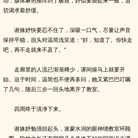
动，腺体麻热瘙痒到了极致，好似要烧起来一般，迫
切渴求着舒缓。
谢姝妤快要忍不住了，深吸一口气，尽量让声音
保持平稳，扭头对温简浅笑道：“好，知道了。你快走
吧，再不走就来不及了。”
走廊里的人流已渐渐稀少，课间操马上就要开
始。迫于时间，温简也不便再多问，她又紧巴巴叮嘱
了几句，随后三步一回头地离开了教室。
四周终于清净下来。
谢姝妤勉强抬起头，迷蒙水润的眼神绕教室环顾