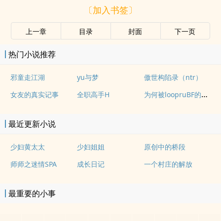
〔加入书签〕
上一章
目录
封面
下一页
热门小说推荐
邪童走江湖
yu与梦
傲世构陷录（ntr）
为何被loopruBF的日常战记
女友的真实记事
全职高手H
最近更新小说
少妇黄太太
少妇姐姐
原创中的桥段
师师之迷情SPA
成长日记
一个村庄的解放
最重要的小事