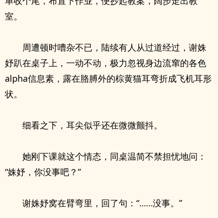
单收个尾，布置下作业，便抄起教案，阔步走出教
室。
周遭顿时嘈杂不已，陆续有人从过道经过，谢姝
妤趴在桌子上，一动不动，极力忽视身边流窜的各色
alpha信息素，露在胳膊外的棕黄猫耳弯折成飞机耳形
状。
细看之下，耳尖似乎还在微微颤抖。
她刚下课就这个情态，同桌温简不禁担忧地问：
“姝妤，你没事吧？”
谢姝妤窝在臂弯里，回了句：“……没事。”