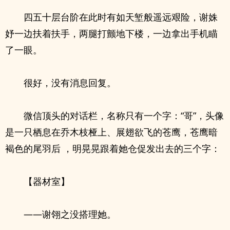
四五十层台阶在此时有如天堑般遥远艰险，谢姝
妤一边扶着扶手，两腿打颤地下楼，一边拿出手机瞄
了一眼。
很好，没有消息回复。
微信顶头的对话栏，名称只有一个字：“哥”，头像
是一只栖息在乔木枝桠上、展翅欲飞的苍鹰，苍鹰暗
褐色的尾羽后 ，明晃晃跟着她仓促发出去的三个字：
【器材室】
——谢翎之没搭理她。