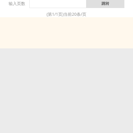
输入页数
(第
1
/
1
页)当前
20
条/页