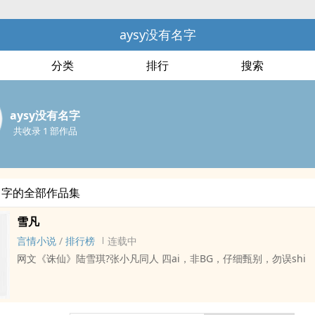
aysy没有名字
分类
排行
搜索
aysy没有名字
共收录 1 部作品
有名字的全部作品集
雪凡
言情小说
/
排行榜
连载中
网文《诛仙》陆雪琪?张小凡同人 四ai，非BG，仔细甄别，勿误shi