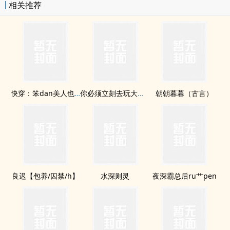
相关推荐
快穿：笨dan美人也要攻略nph
你必须立刻去玩大秽这部niubi的总攻游戏
朝朝暮暮（古言）
良迟【包养/囚禁/h】
水深则灵
夜深霸总后ru艹pen