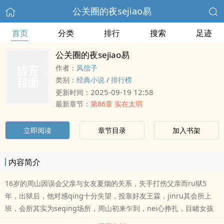
公关圈的夜sejiao易
首页
分类
排行
搜索
足迹
公关圈的夜sejiao易
作者：
风信子
类别：
经典小说
/
排行榜
2025-09-19 12:58
更新时间：
最新章节：
第86章 实在太弱
立即阅读
章节目录
加入书架
内容简介
16岁的周山因误会父亲与女友夏烟的关系，失手打伤父亲而ru狱5
年，出狱后，他对感qing十分失望，投靠好友王霖，jinru其会所上
班，会所其实为seqing场所，周山初来乍到，nei心挣扎，目睹女孩
刘倩被biru行，想帮忙而无能为力，渐渐的周山开始麻木，看他在这