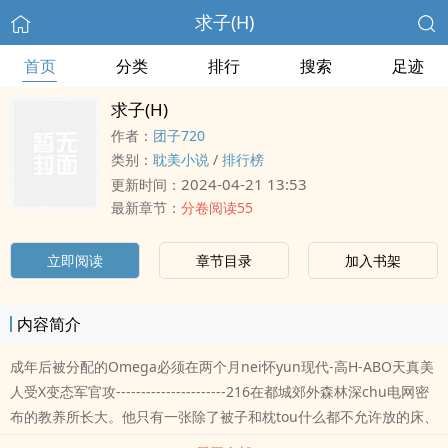
求子(H)
首页
分类
排行
搜索
足迹
求子(H)
作者：
团子720
类别：
耽美小说
/
排行榜
2024-04-21 13:53
更新时间：
最新章节：
分卷阅读55
立即阅读
章节目录
加入书架
内容简介
成年后被分配的Omega必须在两个月nei怀yun现代-高H-ABO天真美
人受X变态军官攻----------------------216在都城郊外森林深chu电网密
布的教养所长大。他只有一张除了被子和枕tou什么都不允许放的床、
一个掉了一只眼睛的mao绒玩ju、一堆下liu的指导xing很强的黄se书