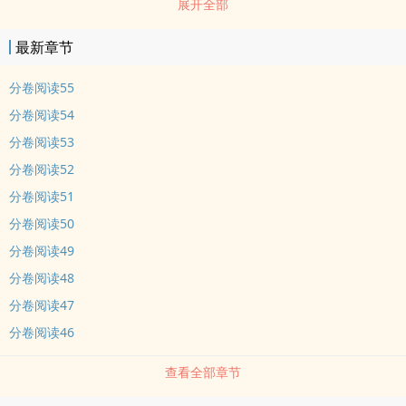
展开全部
籍和一个坏脾气的朋友205。到了18岁，他被作为ding级omega送到
了一位军中勋贵的府邸。当我的世界坍塌之后，谁能为我重新构筑起
最新章节
这个世界？用吻，用tiye，还是用暴力？
分卷阅读55
分卷阅读54
分卷阅读53
分卷阅读52
分卷阅读51
分卷阅读50
分卷阅读49
分卷阅读48
分卷阅读47
分卷阅读46
查看全部章节