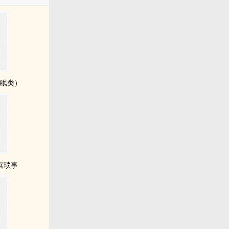
催眠类）
宫琐事