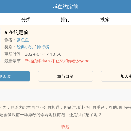
ai在约定前
分类
排行
搜索
ai在约定前
作者：
紫色鱼
类别：
经典小说
/
排行榜
2024-01-17 13:56
更新时间：
最新章节：
幸福的终dian-不止想和你看夕yang
即阅读
章节目录
加入
的分离，原以为此生再也不会再相遇，但命运却让他们再重逢，可他却已失
还会像以前一样勇敢的牵著她往前跑，还是彻底忘了她？
收起