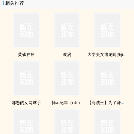
相关推荐
黄雀在后
漩涡
大学美女遭尾随强jian
邪恶的女网球手
悖ai纪年（ntr）
【海贼王】为了赚钱的我被迫下海（剧情向h）