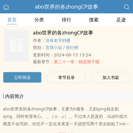
abo世界的各zhongCP故事
首页
分类
排行
搜索
足迹
abo世界的各zhongCP故事
作者：
没有名字的楼
类别：
言情小说
/
排行榜
2024-06-15 13:24
更新时间：
最新章节：
第二十一章：桓息韩子随
立即阅读
章节目录
加入书架
内容简介
abo世界里的各zhongCP故事，主要为h服务，又剧qing就走剧
qing，同时有肾有心。＿（:з」∠）＿ 不过本人是直的，GL的h我大
概是不会写的，但也不一定在未来某一天就想写两个美女贴贴了nie～
（?ˉ??ˉ??）