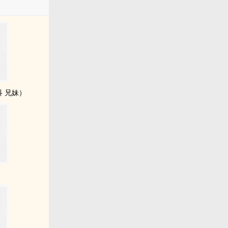
 兄妹）
愛