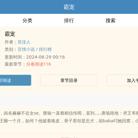
霸宠
分类
排行
搜索
霸宠
作者：
笑佳人
类别：
言情小说
/
排行榜
2024-06-29 00:16
更新时间：
最新章节：
分卷阅读116
即阅读
章节目录
加入
，凶名赫赫不近女se。唐瑜一直都相信传闻，直到……唐瑜跪地：求王爷
王睡一个月，如何？他披着狼皮，骨子里却是忠犬，凶baba叼她回窝，