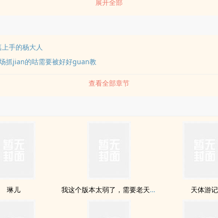
展开全部
起的炮弟迷jian，炮哥发现后严加guan教，将新婚小咕调教成独属于自己的
师父养了一对漂亮的咕徒弟，师兄min感nei敛，师弟reqing放浪 会有
】 扬州城nei新开了一家专治不举的小诊所 五、【策霸毒x歌】 竞技场里，
ps嘴里回血，攻击对面dps要chajin去 六、…… 以上均没有完成，随机时
被真上手的杨大人
抓jian的咕需要被好好guan教
查看全部章节
琳儿
我这个版本太弱了，需要老天给我加强一波
天体游