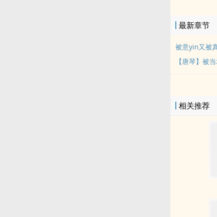
房，被见se心
三、【三歌】 
最新章节
四、【all歌
nai子喂到d
被意yin又
【唐琴】被当场
相关推荐