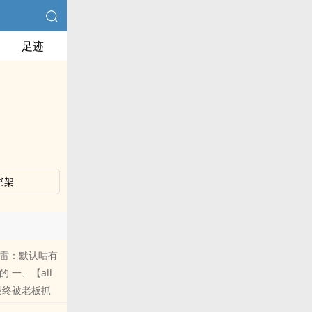
足迹
书架
排雷：默认咕有
 一、【all
，最终被老板抓
留在dong