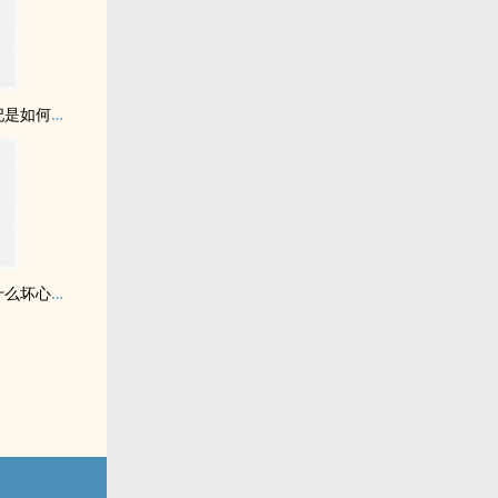
斗破苍穹 云韵和雅妃是如何被萧炎他们调教成母猪rou便qi的
碧蓝航线 圣姨能有什么坏心思呢？她只是想请你吃雪糕~