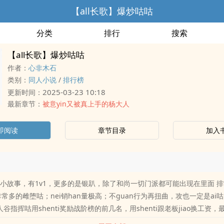
【all长歌】爆炒咕咕
分类
排行
搜索
【all长歌】爆炒咕咕
作者：
心非木石
类别：
同人小说
/
排行榜
2025-03-23 10:18
更新时间：
最新章节：
被意yin又被真上手的杨大人
即阅读
章节目录
加入
长歌小故事，有1v1，更多的是银趴，除了和尚一切门派都可能出现在里面 
n非常多的雌堕咕；nei销han量极高；不guan行为再扭曲，攻也一定是ai咕的
人谷指挥咕用shenti奖励战阶榜的前几名，用shenti跟老板jiao换工资
要被小叽爬床 二、【双唐歌】 兄弟丼，忙于工作的炮哥将新婚妻子一个人