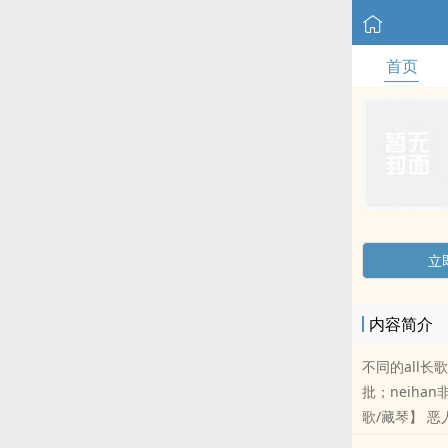
首页
立
内容简介
不同的all
批；neiha
歌/藏琴】 恶
回家揣崽，还